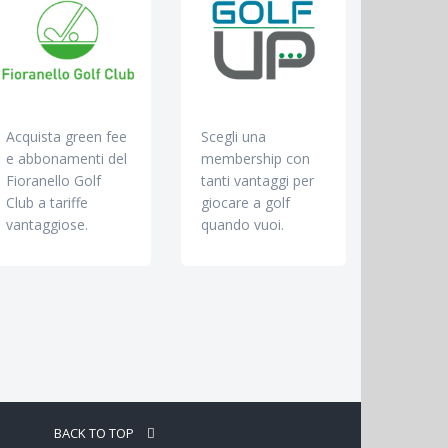
Acquista green fee
Scegli una
e abbonamenti del
membership con
Fioranello Golf
tanti vantaggi per
Club a tariffe
giocare a golf
vantaggiose.
quando vuoi.
BACK TO TOP