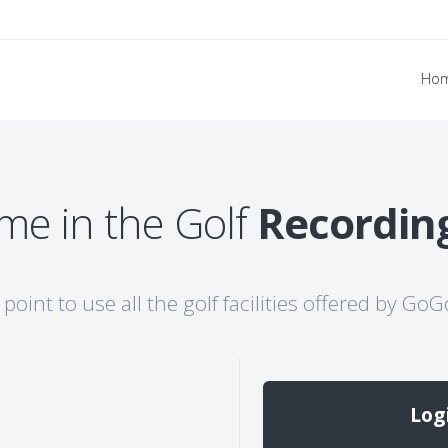
Ho
me in the Golf
Recordin
 point to use all the golf facilities offered by G
Log