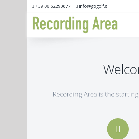
+39 06 62290677‬
info@gogolf.it
Welco
Recording Area is the starting