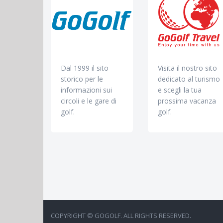
Dal 1999 il sito
Visita il nostro sito
storico per le
dedicato al turismo
informazioni sui
e scegli la tua
circoli e le gare di
prossima vacanza
golf.
golf.
COPYRIGHT © GOGOLF. ALL RIGHTS RESERVED.