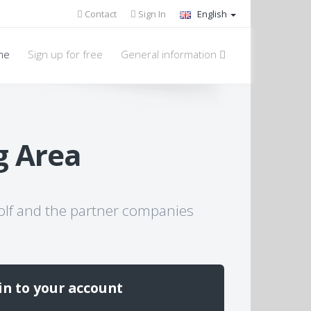
Contact
Sign In
English
me
Sign up for free
General information
g Area
oGolf and the partner companies
in to your account