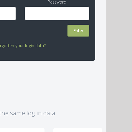
Password
rgotten your login data?
 the same log in data