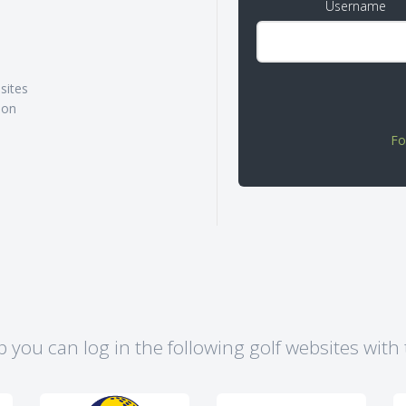
Username
sites
ion
Fo
p you can log in the following golf websites with